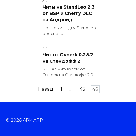
3D
Читы на StandLeo 2.3
от BSP и Cherry DLC
на Андроид
Новые читы для StandLeo
обеспечат
3D
Чит от Ovnerk 0.28.2
на Стендофф 2
Вышел Чит-взлом от
Овнерк на Стандофф 2 0.
Пагинация
Назад
1
…
45
46
записей
© 2026 APK APP